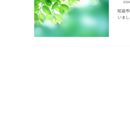
202
昭島市
いまし