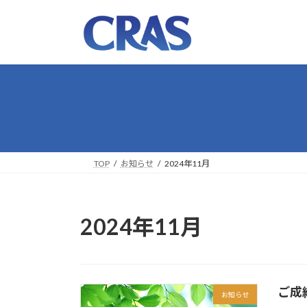
コ
ナ
ン
ビ
テ
ゲ
ン
ー
ツ
シ
へ
ョ
ス
ン
キ
に
ッ
移
プ
動
TOP
お知らせ
2024年11月
2024年11月
ご成
お知らせ