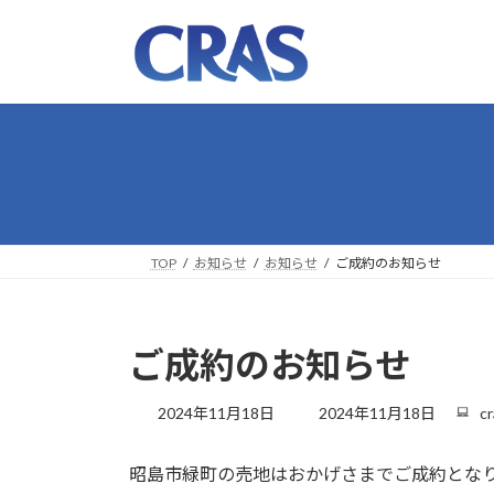
コ
ナ
ン
ビ
テ
ゲ
ン
ー
ツ
シ
へ
ョ
ス
ン
キ
に
ッ
移
プ
動
TOP
お知らせ
お知らせ
ご成約のお知らせ
ご成約のお知らせ
最
2024年11月18日
2024年11月18日
cr
終
更
昭島市緑町の売地はおかげさまでご成約とな
新